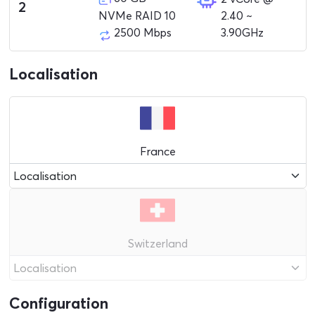
2
2.40 ~
NVMe RAID 10
3.90GHz
2500 Mbps
Localisation
France
Switzerland
Configuration