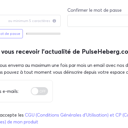
Confirmer le mot de passe
au minimum 5 caractères
mot de passe
New
Password
Rating:
 vous recevoir l'actualité de PulseHeberg.c
0%
ous enverra au maximum une fois par mois un email avec nos d
us pouvez à tout moment vous déinscrire depuis votre espace cl
s e-mails:
 j'accepte les
CGU (Conditions Générales d'Utilisation) et CP (C
res) de mon produit