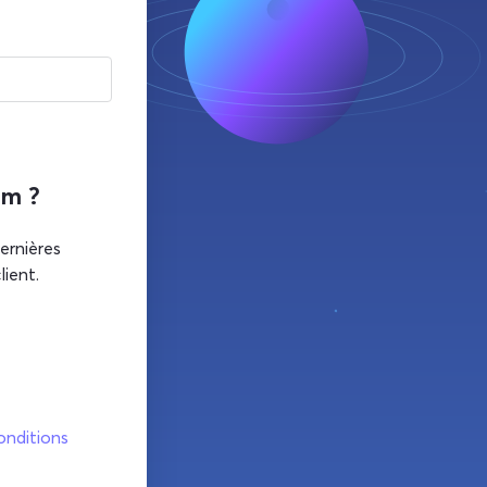
om ?
ernières
ient.
onditions