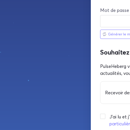
Mot de passe
Générer le 
Souhaitez
PulseHeberg v
actualités, vo
Recevoir de
J'ai lu et
particuliè