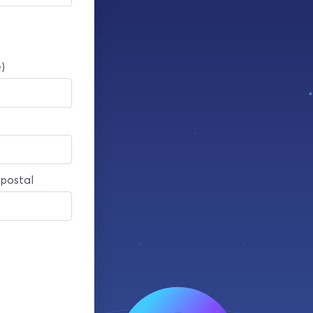
)
postal