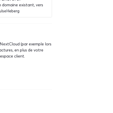
n domaine existant, vers
ulseHeberg
 NextCloud (par exemple lors
actures, en plus de votre
space client.