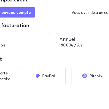
 nouveau compte
Vous avez déjà un co
 facturation
l
Annuel
ois
180.00€ / An
t
arte
PayPal
Bitcoin
ncaire