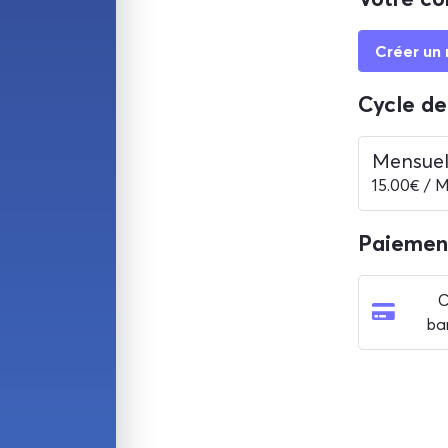
Créer un
Cycle de
Mensue
15.00€ / M
Paiemen
C
ba