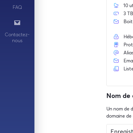
10 u
FAQ
3 TB
Boit
Contactez-
Hébe
nous
Prot
Alias
Emai
List
Nom de 
Un nom de do
domaine de d
Enregist